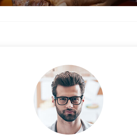
ERVICES BTP
NOS SERVICES EN
FORAGES
ions de bâtiments
Réalisation de forages d'eaux
ions de piscines
Étude hydrogéologique du sol
e en aluminium et en bois
Captage de sources
 et finitions
Réalisations de réseaux d’adduct
 et décorations
d’eaux
e
Réalisations de Puits modernes 
é
Étude Hydrogéologique de forag
 terrains
Forage Complet + Installation d’
pompe
Formation : Devenez expert en f
d’eau