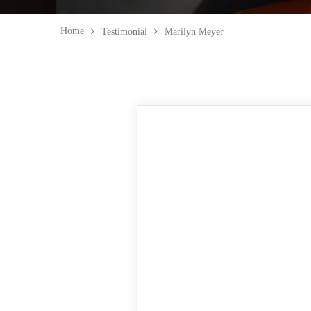
Home
Testimonial
Marilyn Meyer
NOS S
Construct
Construct
Menuiseri
Carrelages
Peintures
Plomberi
(CAMEROON DRILLING &
CONSTRUCTION) est une entreprise
Electricit
100% camerounaise qui se veut devenir un
Ventes de
acteur incontournable dans le secteur du
forage d’eau, de la construction et de
l’industrie au Cameroun.