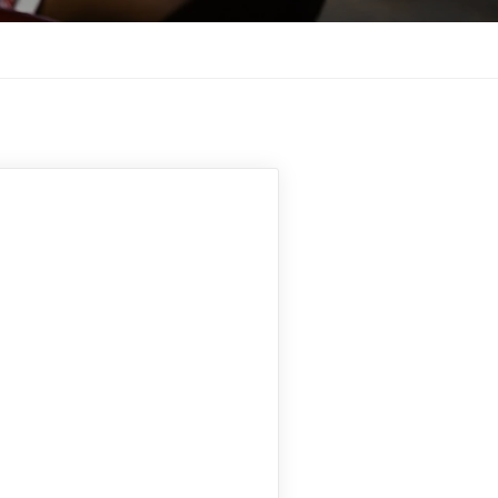
CONTACTS
Siège Social
BP 3449 5e niveau Immeuble
Advans Akwa
Téléphones
+237 693982967
ions
+(237) +237 6 74 08 27 36
Adresses Email
aménagés
info@cameroon-drilling.com
Contact@cameroon-drilling.com
e
une
orage