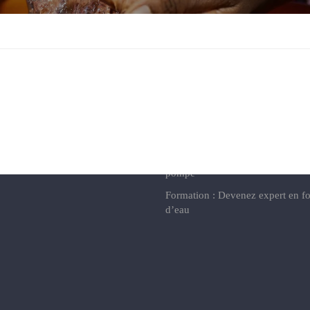
Réalisation de forages d'eaux
ions de piscines
Étude hydrogéologique du sol
e en aluminium et en bois
Captage de sources
 et finitions
Réalisations de réseaux d’adduct
 et décorations
d’eaux
e
Réalisations de Puits modernes 
é
Étude Hydrogéologique de forag
 terrains
Forage Complet + Installation d’
pompe
Formation : Devenez expert en f
d’eau