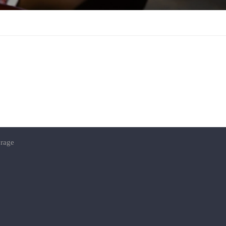
BP 3449 5e niveau Immeuble
Advans Akwa
Téléphones
+237 693982967
ions
+(237) +237 6 74 08 27 36
Adresses Email
aménagés
info@cameroon-drilling.com
Contact@cameroon-drilling.com
e
une
orage