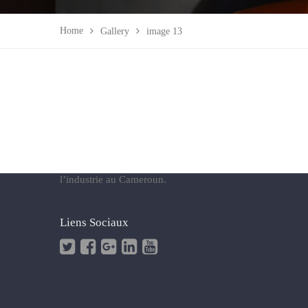
Construct
Home
Gallery
image 13
Menuiseri
Carrelages
Peintures
Plomberi
(CAMEROON DRILLING &
CONSTRUCTION) est une entreprise
Electricit
100% camerounaise qui se veut devenir un
Ventes de
acteur incontournable dans le secteur du
forage d’eau, de la construction et de
l’industrie au Cameroun.
Liens Sociaux