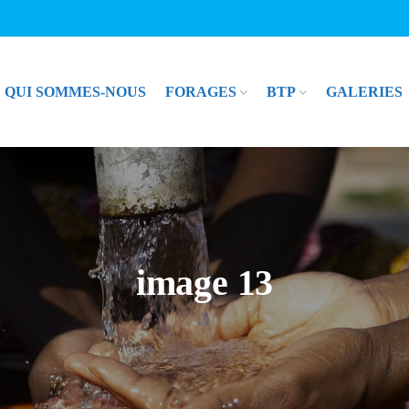
QUI SOMMES-NOUS
FORAGES
BTP
GALERIES
image 13
ERVICES BTP
NOS SERVICES EN
FORAGES
ions de bâtiments