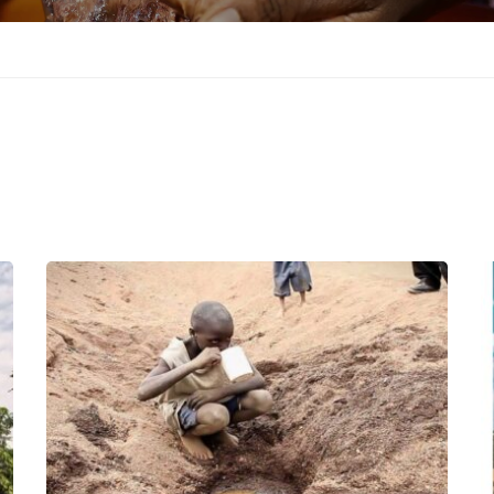
ERVICES BTP
NOS SERVICES EN
FORAGES
ions de bâtiments
Réalisation de forages d'eaux
ions de piscines
Étude hydrogéologique du sol
e en aluminium et en bois
Captage de sources
 et finitions
Réalisations de réseaux d’adduct
 et décorations
d’eaux
e
Réalisations de Puits modernes 
é
Étude Hydrogéologique de forag
 terrains
Forage Complet + Installation d’
pompe
Formation : Devenez expert en f
d’eau