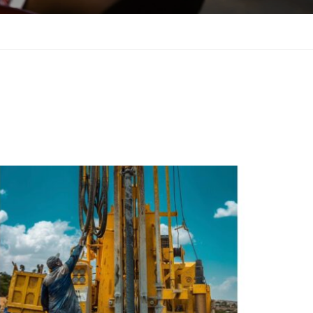
CONTACTS
Siège Social
BP 3449 5e niveau Immeuble
Advans Akwa
Téléphones
+237 693982967
ions
+(237) +237 6 74 08 27 36
Adresses Email
aménagés
info@cameroon-drilling.com
Contact@cameroon-drilling.com
e
une
orage