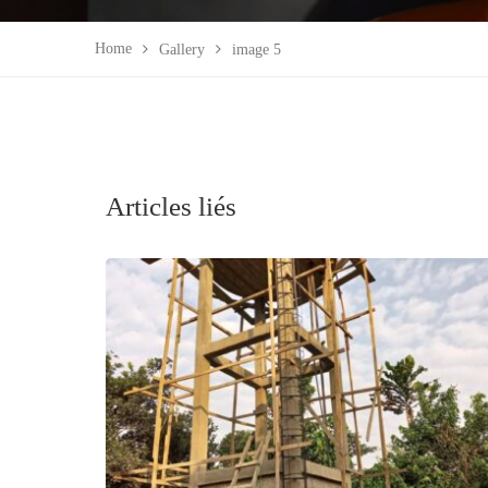
Home
Gallery
image 5
NOS S
Construct
Construct
Articles liés
Menuiseri
Carrelages
Peintures
Plomberi
(CAMEROON DRILLING &
CONSTRUCTION) est une entreprise
Electricit
100% camerounaise qui se veut devenir un
Ventes de
acteur incontournable dans le secteur du
forage d’eau, de la construction et de
l’industrie au Cameroun.