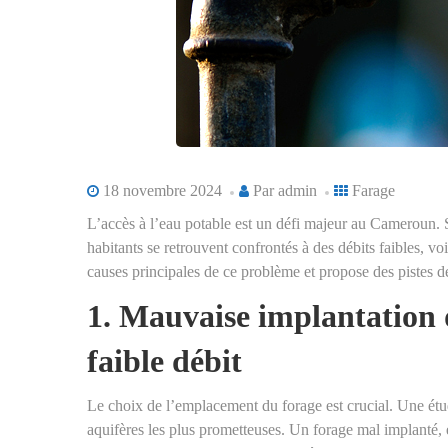
18 novembre 2024
Par
admin
Farage
L’accès à l’eau potable est un défi majeur au Cameroun. 
habitants se retrouvent confrontés à des débits faibles, voir
causes principales de ce problème et propose des pistes de
1. Mauvaise implantation 
faible débit
Le choix de l’emplacement du forage est crucial. Une étu
aquifères les plus prometteuses. Un forage mal implanté, 