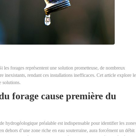
Si les forages représentent une solution prometteuse, de nombreux
e inexistants, rendant ces installations inefficaces. Cet article explore l
 solutions.
du forage cause première du
de hydrogéologique préalable est indispensable pour identifier les zone
en dehors d’une zone riche en eau souterraine, aura forcément un débit