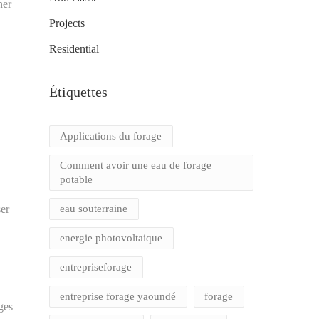
ner
Projects
Residential
Étiquettes
Applications du forage
Comment avoir une eau de forage
potable
eau souterraine
ser
energie photovoltaique
entrepriseforage
entreprise forage yaoundé
forage
ges