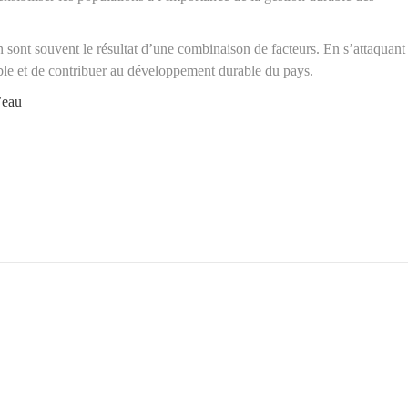
 sont souvent le résultat d’une combinaison de facteurs. En s’attaquant
table et de contribuer au développement durable du pays.
’eau
ERVICES BTP
NOS SERVICES EN
FORAGES
ions de bâtiments
Réalisation de forages d'eaux
ions de piscines
Étude hydrogéologique du sol
e en aluminium et en bois
Captage de sources
 et finitions