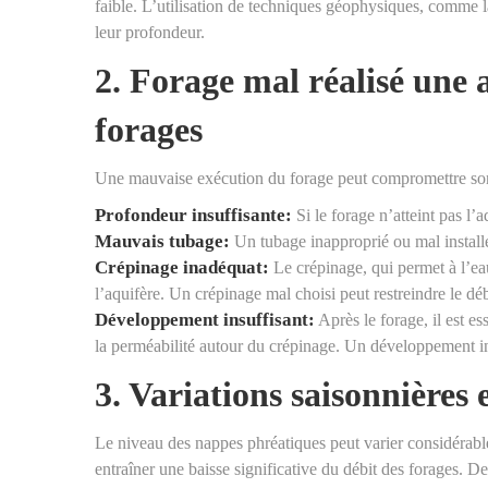
faible. L’utilisation de techniques géophysiques, comme la 
leur profondeur.
2. Forage mal réalisé une 
forages
Une mauvaise exécution du forage peut compromettre son r
Profondeur insuffisante:
Si le forage n’atteint pas l’aq
Mauvais tubage:
Un tubage inapproprié ou mal installé
Crépinage inadéquat:
Le crépinage, qui permet à l’eau
l’aquifère. Un crépinage mal choisi peut restreindre le déb
Développement insuffisant:
Après le forage, il est es
la perméabilité autour du crépinage. Un développement ins
3. Variations saisonnières 
Le niveau des nappes phréatiques peut varier considérab
entraîner une baisse significative du débit des forages. De