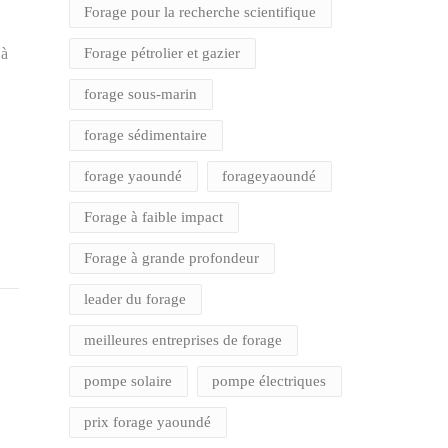
Forage pour la recherche scientifique
Forage pétrolier et gazier
 à
forage sous-marin
forage sédimentaire
forage yaoundé
forageyaoundé
Forage à faible impact
Forage à grande profondeur
CONTACTS
leader du forage
Siège Social
meilleures entreprises de forage
BP 3449 5e niveau Immeuble
Advans Akwa
pompe solaire
pompe électriques
Téléphones
prix forage yaoundé
+237 693982967