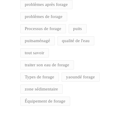
ions
+(237) +237 6 74 08 27 36
problèmes après forage
Adresses Email
problèmes de forage
aménagés
info@cameroon-drilling.com
Contact@cameroon-drilling.com
e
Processus de forage
puits
une
puitsaménagé
qualité de l'eau
orage
tout savoir
traiter son eau de forage
Types de forage
yaoundé forage
zone sédimentaire
Équipement de forage