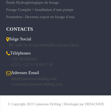
Étude Hydrogéologique de forage
Forage Complet + Installation d’une pompe
Formation : Devenez expert en forage d’eau
CONTACTS
Siège Social
BP 3449 5e niveau Immeuble Advans Akwa
Téléphones
+237 693982967
+(237) +237 6 74 08 27 36
Adresses Email
info@cameroon-drilling.com
Contact@cameroon-drilling.com
© Copyright 2023 Cameroon Drilling | Développé par DIDACWEB