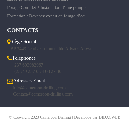
Forage Complet + Installation d’une pompe
Formation : Devenez expert en forage d’eau
CONTACTS
Siège Social
BP 3449 5e niveau Immeuble Advans Akwa
Téléphones
+237 693982967
+(237) +237 6 74 08 27 36
Adresses Email
info@cameroon-drilling.com
Contact@cameroon-drilling.com
© Copyright 2023 Cameroon Drilling | Développé par DIDACWEB