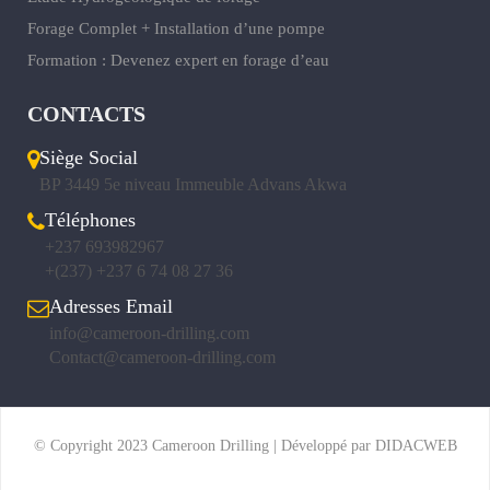
Forage Complet + Installation d’une pompe
Formation : Devenez expert en forage d’eau
CONTACTS
Siège Social
BP 3449 5e niveau Immeuble Advans Akwa
Téléphones
+237 693982967
+(237) +237 6 74 08 27 36
Adresses Email
info@cameroon-drilling.com
Contact@cameroon-drilling.com
© Copyright 2023 Cameroon Drilling | Développé par DIDACWEB