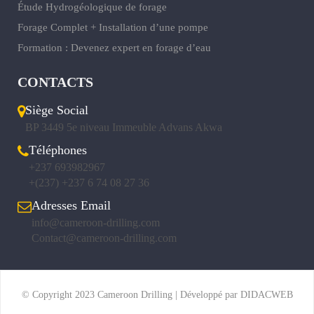
Étude Hydrogéologique de forage
Forage Complet + Installation d’une pompe
Formation : Devenez expert en forage d’eau
CONTACTS
Siège Social
BP 3449 5e niveau Immeuble Advans Akwa
Téléphones
+237 693982967
+(237) +237 6 74 08 27 36
Adresses Email
info@cameroon-drilling.com
Contact@cameroon-drilling.com
© Copyright 2023 Cameroon Drilling | Développé par DIDACWEB