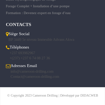
Forage Complet + Installation d’une pompe
Formation : Devenez expert en forage d’eau
CONTACTS
Siège Social
BP 3449 5e niveau Immeuble Advans Akwa
Téléphones
+237 693982967
+(237) +237 6 74 08 27 36
Adresses Email
info@cameroon-drilling.com
Contact@cameroon-drilling.com
© Copyright 2023 Cameroon Drilling | Développé par DIDACWEB